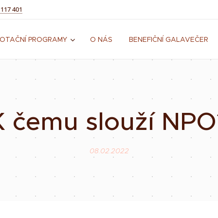
 117 401
OTAČNÍ PROGRAMY
O NÁS
BENEFIČNÍ GALAVEČER
K čemu slouží NPO
08.02.2022